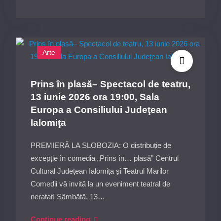
Național
de
Artă
Plastică
„Atitudini
Arte
Contemporane”,
ediția
Prins în plasă– Spectacol de teatru,
a
13 iunie 2026 ora 19:00, Sala
XIX-
Europa a Consiliului Judeţean
a,
Ialomiţa
21
mai 2026,
PREMIERĂ LA SLOBOZIA: O distribuție de
ora
excepție în comedia „Prins în… plasă” Centrul
17:00,
Cultural Județean Ialomița și Teatrul Marilor
Galeriile
Comedii vă invită la un eveniment teatral de
Arcadia
neratat! Sâmbătă, 13…
ale
Prins
Continue reading
Centrului