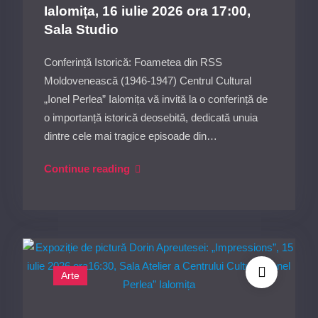
de
Ialomița, 16 iulie 2026 ora 17:00,
carte
Sala Studio
în
cadrul
Conferință Istorică: Foametea din RSS
conferinței
Moldovenească (1946-1947) Centrul Cultural
„Foametea
„Ionel Perlea” Ialomița vă invită la o conferință de
din
o importanță istorică deosebită, dedicată unuia
RSS
dintre cele mai tragice episoade din…
Moldovenească
Conferință:
Continue reading
în
Foametea
anii
din
1946-
RSS
1947”,
Moldovenească
joi,
(1946-
16
Arte
1947)
iulie
la
2026,
Centrul
ora