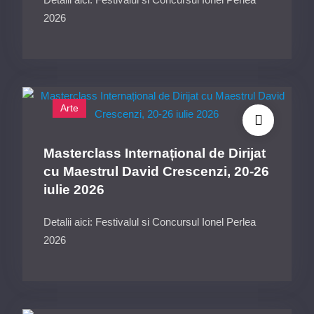
iunie
2026
2026
ora16:30,
Galeriile
Arcadia,
Centrul
Arte
Cultural
„Ionel
Masterclass Internațional de Dirijat
Perlea”
cu Maestrul David Crescenzi, 20-26
Ialomița
iulie 2026
Detalii aici: Festivalul si Concursul Ionel Perlea
2026