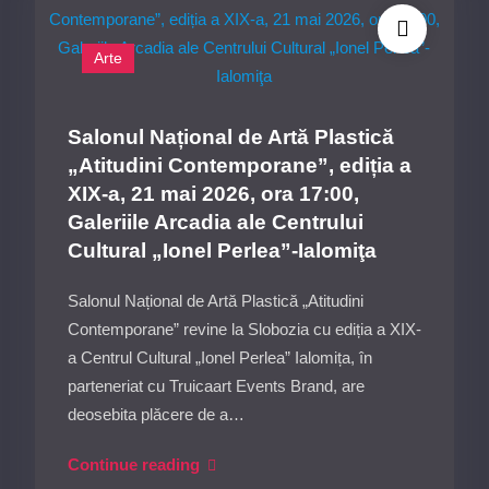
invită
la
Arte
Noaptea
Muzeelor
2026:
Salonul Național de Artă Plastică
Descoperiți
„Atitudini Contemporane”, ediția a
„EXOD”
XIX-a, 21 mai 2026, ora 17:00,
de
Galeriile Arcadia ale Centrului
Eugen
Cultural „Ionel Perlea”-Ialomiţa
Raportoru
Salonul Național de Artă Plastică „Atitudini
Contemporane” revine la Slobozia cu ediția a XIX-
a Centrul Cultural „Ionel Perlea” Ialomița, în
parteneriat cu Truicaart Events Brand, are
deosebita plăcere de a…
Salonul
Continue reading