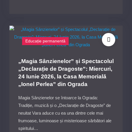
de
2026,
Vară:
Sala
Cursuri
de
Corale
spectacole
la
Europa
Educație permanentă
Centrul
a
Cultural
Consiliului
„Ionel
Județeam
„Magia Sânzienelor” și Spectacolul
Perlea”
Ialomița
„Declarație de Dragoste”: Miercuri,
Ialomița
24 Iunie 2026, la Casa Memorială
23
„Ionel Perlea” din Ograda
iunie
–
Magia Sânzienelor se întoarce la Ograda:
23
Tradiție, muzică și o „Declarație de Dragoste” de
iulie
neuitat Vara aduce cu ea una dintre cele mai
2026
frumoase, luminoase și misterioase sărbători ale
spiritului…