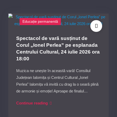
Educație permanentă
Spectacol de vară susținut de
Corul „Ionel Perlea” pe esplanada
Centrului Cultural, 24 iulie 2026 ora
18:00
Muzica ne unește în această vară! Consiliul
Județean Ialomița și Centrul Cultural „Ionel
Perlea” Ialomița vă invită cu drag la o seară plină
de armonie și emoție! Aproape de finalul…
Spectacol
Continue reading
de
vară