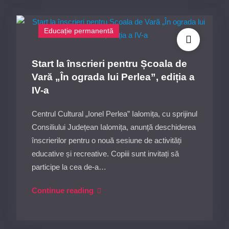
Inga
Edu:
„Istorii
Educație permanentă
cromatice”,
15
Start la înscrieri pentru Școala de
iulie
Vară „În ograda lui Perlea”, ediția a
2026
IV-a
ora
16:00,
Centrul Cultural „Ionel Perlea” Ialomița, cu sprijinul
Galeriile
Consiliului Județean Ialomița, anunță deschiderea
Arcadia
înscrierilor pentru o nouă sesiune de activități
ale
educative și recreative. Copiii sunt invitați să
Centrului
participe la cea de-a…
Cultural
Start
Continue reading
„Ionel
la
Perlea”
înscrieri
Ialomița