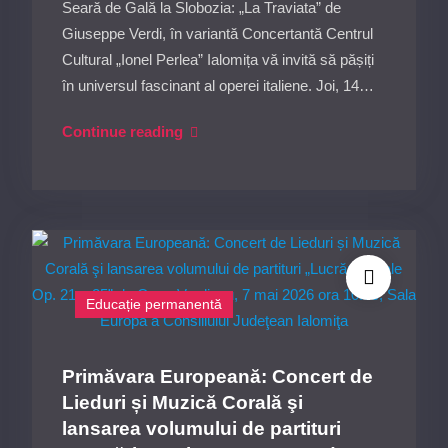
Consiliului
Seară de Gală la Slobozia: „La Traviata” de
Judeţean
Giuseppe Verdi, în variantă Concertantă Centrul
Ialomiţa
Cultural „Ionel Perlea” Ialomița vă invită să pășiți
în universul fascinant al operei italiene. Joi, 14…
„La
Continue reading
Traviata”
de
Giuseppe
Verdi
–
Operă
Educație permanentă
în
concert
la
Primăvara Europeană: Concert de
Slobozia,14
Lieduri și Muzică Corală şi
mai
lansarea volumului de partituri
2026