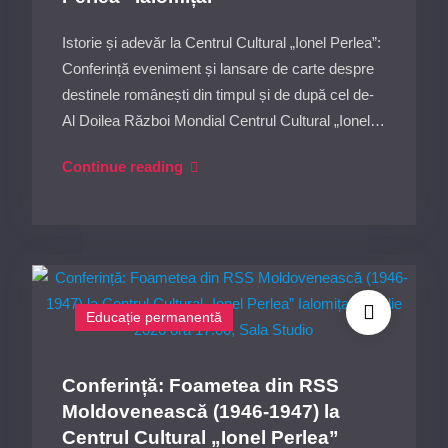
ora
19:00,
Istorie și adevăr la Centrul Cultural „Ionel Perlea”:
la
Conferință eveniment și lansare de carte despre
Sala
destinele românești din timpul și de după cel de-
Europa.
Al Doilea Război Mondial Centrul Cultural „Ionel…
„România
Continue reading
și
mitul
TRĂDĂRII
în
Al
Educație permanentă
Doilea
Război
Mondial”
Conferință: Foametea din RSS
–
Moldovenească (1946-1947) la
lansare
Centrul Cultural „Ionel Perlea”