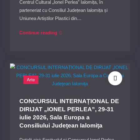
din
Centrul Cultural „Ionel Perlea” Ialomița, în
Ograda
parteneriat cu Consiliul Județean Ialomița și
Uniunea Artiștilor Plastici din…
TEMPO
Continue reading
RUBATO
–
Natură
și
proiect,
Arte
Expoziţie
de
artă
CONCURSUL INTERNAȚIONAL DE
Gabriela
DIRIJAT „IONEL PERLEA”, 29-31
şi
iulie 2026, Sala Europa a
Ion
Consiliului Judeţean Ialomiţa
Drăghici-
15
Detalii aici: Festivalul si Concursul Ionel Perlea