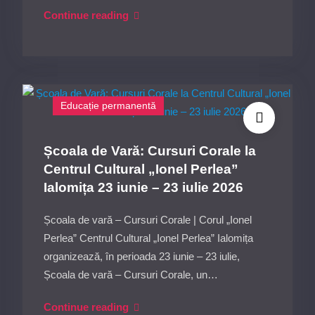
Spectacol
Continue reading
de
operă:
„Bărbierul
din
Sevilla”
Educație permanentă
de
G.
Școala de Vară: Cursuri Corale la
Rossini
Centrul Cultural „Ionel Perlea”
(Masterclass
Ialomița 23 iunie – 23 iulie 2026
Dirijat
–
Școala de vară – Cursuri Corale | Corul „Ionel
Festivalul
Perlea” Centrul Cultural „Ionel Perlea” Ialomița
„Ionel
organizează, în perioada 23 iunie – 23 iulie,
Perlea”),
Școala de vară – Cursuri Corale, un…
25
Școala
Continue reading
iulie