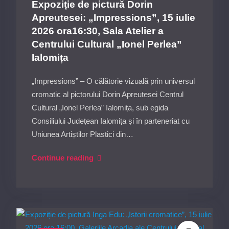
Expoziție de pictură Dorin
Cultural
17:00,
Apreutesei: „Impressions”, 15 iulie
„Ionel
în
2026 ora16:30, Sala Atelier a
Perlea”
Sala
Centrului Cultural „Ionel Perlea”
Ialomița,
Studio
Ialomița
16
a
iulie
Centrului
„Impressions” – O călătorie vizuală prin universul
2026
Cultural
cromatic al pictorului Dorin Apreutesei Centrul
ora
„Ionel
Cultural „Ionel Perlea” Ialomița, sub egida
17:00,
Perlea”
Consiliului Județean Ialomița și în parteneriat cu
Sala
Ialomița.
Uniunea Artiștilor Plastici din…
Studio
Expoziție
Continue reading
de
pictură
Dorin
Apreutesei:
„Impressions”,