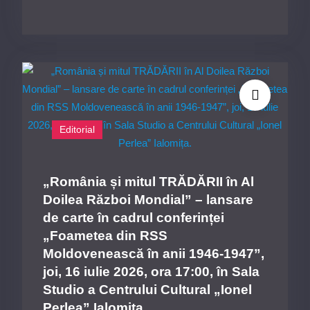
de
Gală
–
Concursul
Internațional
de
Dirijat
Editorial
„Ionel
Perlea”,
Ediția
„România și mitul TRĂDĂRII în Al
a
Doilea Război Mondial” – lansare
X-
de carte în cadrul conferinței
a:
„Foametea din RSS
vineri,
Moldovenească în anii 1946-1947”,
31
joi, 16 iulie 2026, ora 17:00, în Sala
iulie
Studio a Centrului Cultural „Ionel
2026,
Perlea” Ialomița.