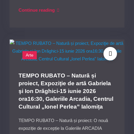
„Magia
Continue reading
Sânzienelor”
și
Spectacolul
„Declarație
de
Arte
Dragoste”:
Miercuri,
24
TEMPO RUBATO – Natură și
Iunie
proiect, Expoziţie de artă Gabriela
2026,
şi Ion Drăghici-15 iunie 2026
la
ora16:30, Galeriile Arcadia, Centrul
Casa
Cultural „Ionel Perlea” Ialomița
Memorială
„Ionel
TEMPO RUBATO – Natură și proiect: O nouă
Perlea”
expoziție de excepție la Galeriile ARCADIA