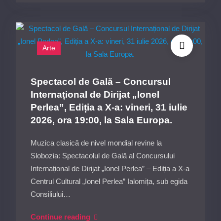
susținut
de
Corul
Arte
„Ionel
Perlea”
pe
Spectacol de Gală – Concursul
esplanada
Internațional de Dirijat „Ionel
Centrului
Perlea”, Ediția a X-a: vineri, 31 iulie
Cultural,
2026, ora 19:00, la Sala Europa.
24
iulie
Muzica clasică de nivel mondial revine la
2026
Slobozia: Spectacolul de Gală al Concursului
ora
Internațional de Dirijat „Ionel Perlea” – Ediția a X-a
18:00
Centrul Cultural „Ionel Perlea” Ialomița, sub egida
Consiliului…
Spectacol
Continue reading