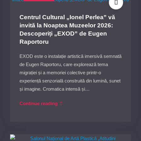
dedicată
zâmbetelor
Centrul Cultural „Ionel Perlea” vă
și
invită la Noaptea Muzeelor 2026:
artei,
Descoperiți „EXOD” de Eugen
pe
Raportoru
2
iunie
EXOD este o instalație artistică imersivă semnată
la
de Eugen Raportoru, care explorează tema
Conacul
migrației și a memoriei colective printr-o
Bolomey
experiență senzorială construită din lumină, sunet
și imagine. Cromatica intensă și…
Centrul
Continue reading
Cultural
„Ionel
Perlea”
vă