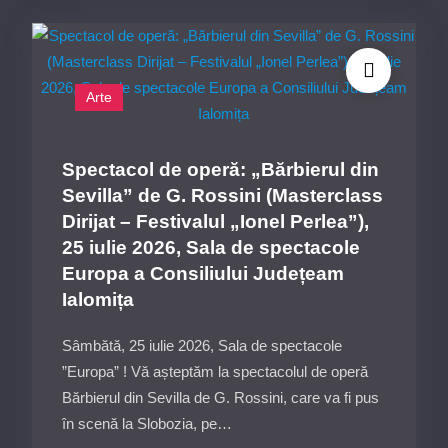
pentru
Școala
de
Vară
Arte
„În
ograda
lui
Spectacol de operă: „Bărbierul din
Perlea”,
Sevilla” de G. Rossini (Masterclass
ediția
Dirijat – Festivalul „Ionel Perlea”),
a
25 iulie 2026, Sala de spectacole
IV-
Europa a Consiliului Județeam
a
Ialomița
Sâmbătă, 25 iulie 2026, Sala de spectacole
”Europa” ! Vă așteptăm la spectacolul de operă
Bărbierul din Sevilla de G. Rossini, care va fi pus
în scenă la Slobozia, pe…