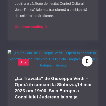
a
copiii la o călătorie de neuitat Centrul Cultural
Consililului
„Ionel Perlea” Ialomița transformă o zi obișnuită
Judeţean
de iunie într-o sărbătoare…
Ialomiţa
„Aventurile
Continue reading
Pălăriei
Fermecate”-
Teatru
pentru
copii,
Arte
11iunie
2026
ora
„La Traviata” de Giuseppe Verdi –
11:00,
Operă în concert la Slobozia,14 mai
Sala
2026 ora 19:00, Sala Europa a
Europa
Consiliului Judeţean Ialomiţa
a