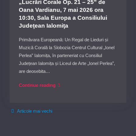
„Lucrări Corale Op. 21 – 25” de
ora
Oana Vardianu, 7 mai 2026 ora
19:00,
10:30, Sala Europa a Consiliului
Sala
Judeţean Ialomiţa
Europa
a
Primăvara Europeană: Un Regal de Lieduri și
Consiliului
Muzică Corală la Slobozia Centrul Cultural „Ionel
Judeţean
Perlea” Ialomița, în parteneriat cu Consiliul
Ialomiţa
Județean Ialomița și Liceul de Arte „Ionel Perlea”,
are deosebita…
Primăvara
Continue reading
Europeană:
Concert
de
Navigare
Articole mai vechi
Lieduri
în
și
articole
Muzică