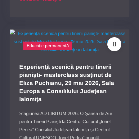
în
Cultural
plasă–
„Ionel
Spectacol
Perlea”-
de
Ialomiţa
teatru,
Educație permanentă
13
iunie
2026
Experienţă scenică pentru tinerii
ora
pianişti- masterclass susţinut de
19:00,
Eliza Puchianu, 29 mai 2026, Sala
Sala
Europa a Consililului Judeţean
Europa
Ialomiţa
a
Consiliului
Stagiunea AD LIBITUM 2026: O Șansă de Aur
Judeţean
pentru Tinerii Pianiști la Centrul Cultural „Ionel
Ialomiţa
Perlea” Consiliul Județean Ialomița și Centrul
Cultural UNESCO „Ionel Perlea” anunță