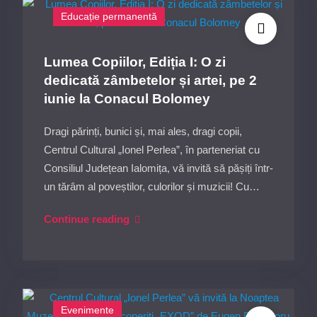
Educație permanentă
Lumea Copiilor, Ediția I: O zi
dedicată zâmbetelor și artei, pe 2
iunie la Conacul Bolomey
Dragi părinți, bunici și, mai ales, dragi copii,
Centrul Cultural „Ionel Perlea”, în parteneriat cu
Consiliul Județean Ialomița, vă invită să pășiți într-
un tărâm al poveștilor, culorilor și muzicii! Cu…
Lumea
Continue reading
Copiilor,
Ediția
I:
O
zi
Evenimente