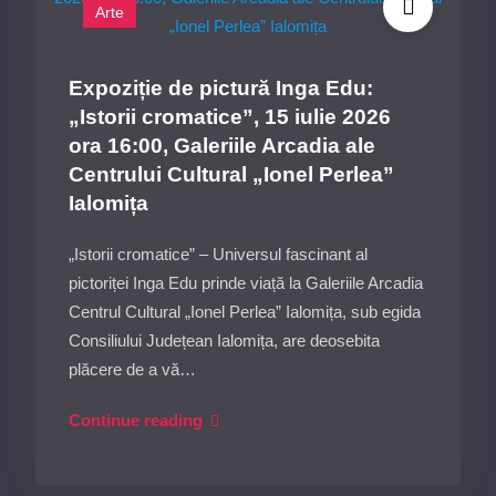
Arte
15
iulie
2026
Expoziție de pictură Inga Edu:
ora16:30,
„Istorii cromatice”, 15 iulie 2026
Sala
ora 16:00, Galeriile Arcadia ale
Atelier
Centrului Cultural „Ionel Perlea”
a
Ialomița
Centrului
Cultural
„Istorii cromatice” – Universul fascinant al
„Ionel
pictoriței Inga Edu prinde viață la Galeriile Arcadia
Perlea”
Centrul Cultural „Ionel Perlea” Ialomița, sub egida
Ialomița
Consiliului Județean Ialomița, are deosebita
plăcere de a vă…
Expoziție
Continue reading
de
pictură