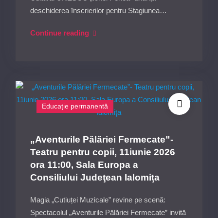
deschiderea înscrierilor pentru Stagiunea…
Experienţă
Continue reading
scenică
pentru
tinerii
pianişti-
masterclass
Educație permanentă
susţinut
de
Eliza
„Aventurile Pălăriei Fermecate”-
Puchianu,
Teatru pentru copii, 11iunie 2026
29
ora 11:00, Sala Europa a
mai
Consiliului Judeţean Ialomiţa
2026,
Sala
Magia „Cutiuței Muzicale” revine pe scenă:
Europa
Spectacolul „Aventurile Pălăriei Fermecate” invită