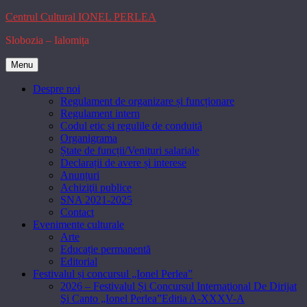
Skip
Centrul Cultural IONEL PERLEA
to
Slobozia – Ialomița
content
Menu
Despre noi
Regulament de organizare și funcționare
Regulament intern
Codul etic și regulile de conduită
Organigrama
Ștate de funcții/Venituri salariale
Declarații de avere și interese
Anunțuri
Achiziţii publice
SNA 2021-2025
Contact
Evenimente culturale
Arte
Educație permanentă
Editorial
Festivalul și concursul „Ionel Perlea”
2026 – Festivalul Și Concursul Internaţional De Dirijat
Şi Canto „Ionel Perlea”Editia A-XXXV-A