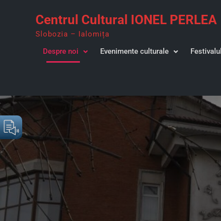
Skip
Centrul Cultural IONEL PERLEA
to
content
Slobozia – Ialomița
Despre noi
Evenimente culturale
Festivalu