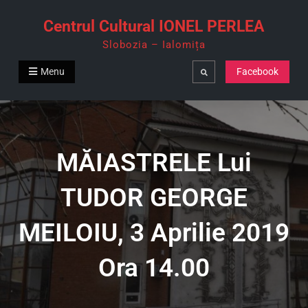
Skip
Centrul Cultural IONEL PERLEA
to
Slobozia – Ialomița
content
Menu
Facebook
Search
MĂIASTRELE Lui
TUDOR GEORGE
MEILOIU, 3 Aprilie 2019
Ora 14.00