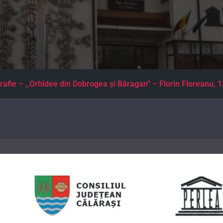
rafie – ,,Orhidee din Dobrogea şi Băragan” – Florin Floreanu, 