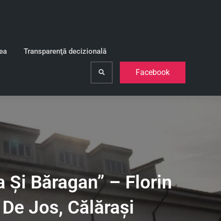
lea
Transparenţă decizională
Facebook
Search
a Şi Băragan” – Florin
 De Jos, Călăraşi