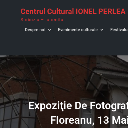
Skip
Centrul Cultural IONEL PERLEA
to
content
Slobozia – Ialomița
Despre noi
Evenimente culturale
Festivalu
Expoziţie De Fotograf
Floreanu, 13 Mai