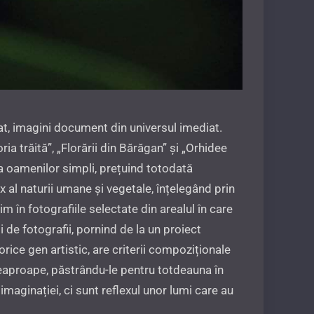
iat, imagini document din universul imediat.
a trăită”, „Florării din Bărăgan” și „Orhidee
ia oamenilor simpli, prețuind totodată
x al naturii umane și vegetale, înțelegând prin
m în fotografiile selectate din arealul în care
i de fotografii, pornind de la un proiect
 orice gen artistic, are criterii compoziționale
deaproape, păstrându-le pentru totdeauna în
maginației, ci sunt reflexul unor lumi care au