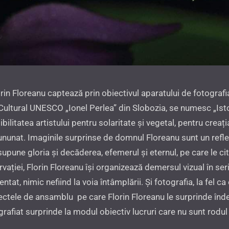
orin Floreanu captează prin obiectivul aparatului de fotograf
Cultural UNESCO „Ionel Perlea” din Slobozia, se numesc „Istori
ilitatea artistului pentru solaritate și vegetal, pentru creaț
încununat. Imaginile surprinse de domnul Floreanu sunt un refle
pune gloria și decăderea, efemerul și eternul, pe care le citi
rvației, Florin Floreanu își organizează demersul vizual în seri
tat, nimic nefiind la voia întâmplării. Și fotografia, la fel ca
spectele de ansamblu pe care Florin Floreanu le surprinde în
fiat surprinde la modul obiectiv lucruri care nu sunt rodul i