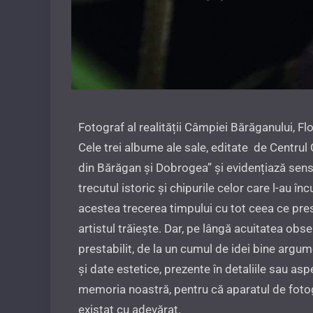
Fotograf al realității Câmpiei Bărăganului, Fl
Cele trei albume ale sale, editate de Centrul 
din Bărăgan și Dobrogea” și evidențiază sensib
trecutul istoric și chipurile celor care l-au 
acestea trecerea timpului cu tot ceea ce presu
artistul trăiește. Dar, pe lângă acuitatea obse
prestabilit, de la un cumul de idei bine argumen
și date estetice, prezente în detaliile sau a
memoria noastră, pentru că aparatul de fotogra
existat cu adevărat.