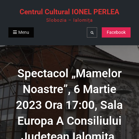
Skip
Centrul Cultural IONEL PERLEA
to
Slobozia – Ialomița
content
Menu
Facebook
Search
Spectacol „Mamelor
Noastre”, 6 Martie
2023 Ora 17:00, Sala
Europa A Consiliului
Judeţean Ialomiţa.