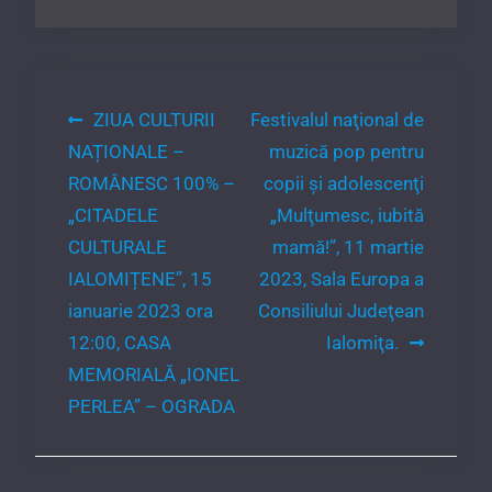
Navigare
ZIUA CULTURII
Festivalul naţional de
NAȚIONALE –
muzică pop pentru
în
ROMÂNESC 100% –
copii şi adolescenţi
articole
„CITADELE
„Mulţumesc, iubită
CULTURALE
mamă!”, 11 martie
IALOMIȚENE”, 15
2023, Sala Europa a
ianuarie 2023 ora
Consiliului Judeţean
12:00, CASA
Ialomiţa.
MEMORIALĂ „IONEL
PERLEA” – OGRADA