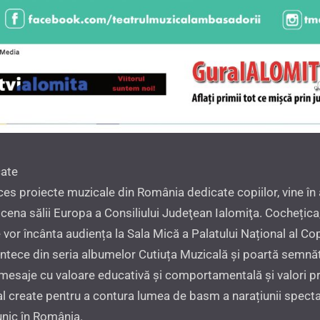
cate
ces proiecte muzicale din România dedicate copiilor, vine în 
cena sălii Europa a Consiliului Judeţean Ialomiţa. Cochețica,
vor încânta audiența la Sala Mică a Palatului Național al Copi
cântece din seria albumelor Cutiuța Muzicală și poartă semnăt
 mesaje cu valoare educativă și comportamentală și valori p
 create pentru a contura lumea de basm a narațiunii spectaco
unic în România.