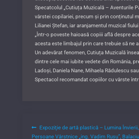
Specatcolul „Cutiuța Muzicală – Aventurile P
vârstei copilariei, precum și prin conținutul 
Lilianei Ștefan, iar aranjamentul muzical fiu
„Într-o poveste haioasă copiii află despre ace
acesta este limbajul prin care trebuie să ne a
Un adevărat fenomen, Cutiuța Muzicală însea
dintre cele mai iubite vedete din România, p
Ladoși, Daniela Nane, Mihaela Rădulescu sau
Spectacol recomandat copiilor cu vârste într
Navigare
Expoziţie de artă plastică – Lumina Învierii
Persoane Vârstnice „ing. Vadim Rusu”, Balaci