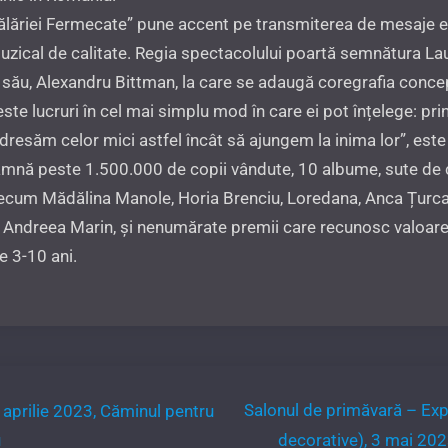
ălăriei Fermecate” pune accent pe transmiterea de mesaje ed
muzical de calitate. Regia spectacolului poartă semnătura Laur
lui său, Alexandru Bittman, la care se adaugă coregrafia conc
ste lucruri în cel mai simplu mod în care ei pot înțelege: pri
dresăm celor mici astfel încât să ajungem la inima lor”, este
mnă peste 1.500.000 de copii vândute, 10 albume, sute de câ
recum Mădălina Manole, Horia Brenciu, Loredana, Anca Țurca
 Andreea Marin, și nenumărate premii care recunosc valoarea
e 3-10 ani.
Salonul de primăvară – Expoz
, aprilie 2023, Căminul pentru
u
decorative), 3 mai 2023