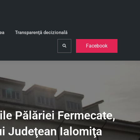
lea
Transparenţă decizională
Facebook
Search
ile Pălăriei Fermecate,
ui Judeţean Ialomiţa