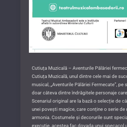
Cutiuța Muzicală – Aventurile Pălăriei ferme
Cutiuța Muzicală, unul dintre cele mai de suc
musical, „Aventurile Pălăriei Fermecate”, pe s
doar câteva dintre îndrăgitele personaje care 
Scenariul original are la bază o selecție de 
unei povești magice, care conține o serie de
armonia. Costumele și decorurile sunt special
execuție, acestea fac dovada unui specacol 