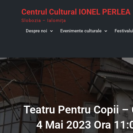
Skip
Centrul Cultural IONEL PERLEA
to
content
Slobozia – Ialomița
Despre noi
Evenimente culturale
Festivalu
Teatru Pentru Copii – 
4 Mai 2023 Ora 11:0