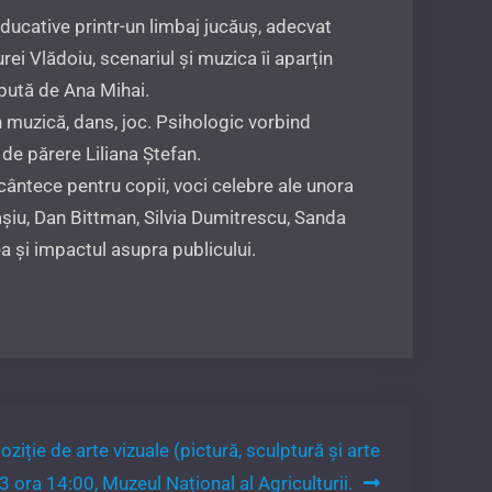
ucative printr-un limbaj jucăuș, adecvat
ei Vlădoiu, scenariul și muzica îi aparțin
epută de Ana Mihai.
n muzică, dans, joc. Psihologic vorbind
 de părere Liliana Ștefan.
ntece pentru copii, voci celebre ale unora
șiu, Dan Bittman, Silvia Dumitrescu, Sanda
 și impactul asupra publicului.
iție de arte vizuale (pictură, sculptură și arte
 ora 14:00, Muzeul Național al Agriculturii.