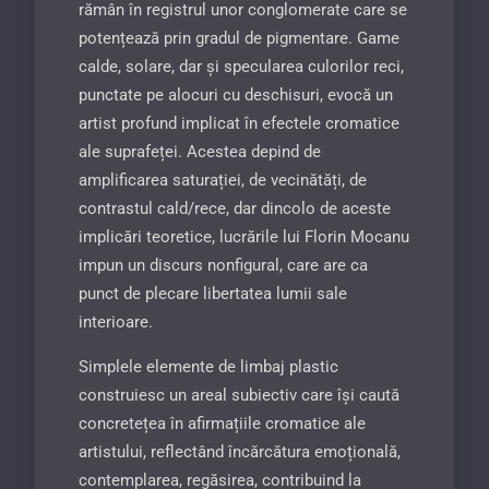
rămân în registrul unor conglomerate care se
potențează prin gradul de pigmentare. Game
calde, solare, dar și specularea culorilor reci,
punctate pe alocuri cu deschisuri, evocă un
artist profund implicat în efectele cromatice
ale suprafeței. Acestea depind de
amplificarea saturației, de vecinătăți, de
contrastul cald/rece, dar dincolo de aceste
implicări teoretice, lucrările lui Florin Mocanu
impun un discurs nonfigural, care are ca
punct de plecare liberta­tea lumii sale
interioare.
Simplele elemente de limbaj plastic
construiesc un areal subiectiv care își caută
concretețea în afir­mațiile cromatice ale
artistului, reflectând încărcătura emoțională,
contemplarea, regăsirea, contribuind la