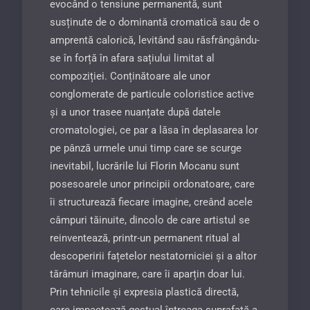
evocând o tensiune permanentă, sunt
susținute de o dominantă cromatică sau de o
amprentă ca­lorică, levitând sau răsfrângându-
se în forță în afara sațiului limitat al
compoziției. Conținătoare ale unor
conglomerate de particule coloristice active
și a unor trasee nuanțate după datele
cromatologiei, ce par a lăsa în deplasarea lor
pe pânză urmele unui timp care se scurge
inevitabil, lucrările lui Florin Mocanu sunt
posesoarele unor principii ordonatoare, care
îi structurează fiecare imagine, creând acele
câmpuri tăinu­ite, dincolo de care artistul se
reinventează, printr-un permanent ritual al
descoperirii fațetelor nestator­niciei și a altor
tărâmuri imaginare, care îi aparțin doar lui.
Prin tehnicile și expresia plastică directă,
care impactează gestual întreaga suprafață a