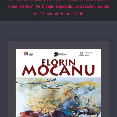
„Ionel Perlea”. Vernisajul expoziției va avea loc în data
de 14 noiembrie ora 17:00