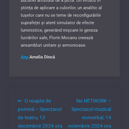
bucuriei artistului de a picta. Un virtuos în
știința de aplicare a culorilor, un analitic al
tușelor care nu se teme de reconfigurările
suprafeței și atent simulator de efecte
luministice, generând mișcare în geneza
lucrărilor sale, Florin Mocanu creează
ansambluri unitare și armonioase.
Ana
Amelia Dincă
Navigare
O noapte de
No NETWORK –
pomină – Spectacol
Spectacol muzical
în
de teatru, 13
nonverbal, 14
articole
decembrie 2024 ora
noiembrie 2024 ora