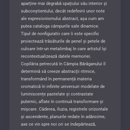
aparține mai degrabă spațiului său interior și
subconștientului, decât redefinirii unor note
ale expresionismului abstract, așa cum am
putea cataloga câmpurile sale dinamice.
Tipul de nonfigurativ care îi este spe­cific
proiectează trăsăturile de penel și petele de
culoare într-un metalimbaj în care artistul își
recontextualizează datele memoriei.
Copilăria petrecută în Câmpia Bărăganului îl
determină să creeze abstracții ritmice,
transformând în permanență materia
cromatică în infinite universuri modelate de
luminiscențe pastelate și contrastate
puternic, aflate în continuă transformare și
mișcare. Căderea, iluzia, registrele orizontale
și ascendente, planurile redate în adâncime,
axe ce vin spre noi ori se îndepăr­tează,