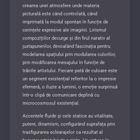
crearea unei atmosfere unde materia
picturală este când controlată, când
imprimată la modul spon­tan în funcție de
cerințele expresive ale imaginii. Lirismul
compozițiilor decurge și din firul narativ al
jux­tapunerilor, devoalând fascinația pentru
modelarea spațiului prin modularea culorilor,
prin modificarea mesajului în funcție de
trăirile artistului. Fiecare pată de culoare este
un segment existențial referitor la o impresie
efemeră, o iluzie a luminii, o emoție surprinsă
într-o clipă de comunicare deplină cu
microcos­mosul existențial.
Accentele fluide și cele statice au vitalitate,
putere, dinamism, configurând suprafața prin
trasfigurarea eclearajelor ca rezultat al