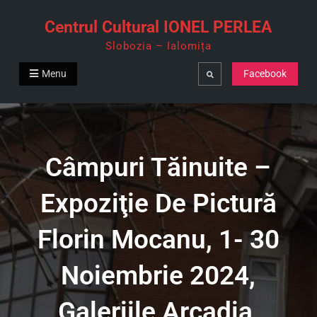
Skip
Centrul Cultural IONEL PERLEA
to
Slobozia – Ialomița
content
Menu
Facebook
Search
Câmpuri Tăinuite –
Expoziţie De Pictură
Florin Mocanu, 1- 30
Noiembrie 2024,
Galeriile Arcadia,