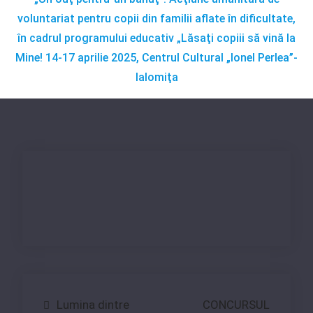
voluntariat pentru copii din familii aflate în dificultate,
în cadrul programului educativ „Lăsaţi copiii să vină la
Mine! 14-17 aprilie 2025, Centrul Cultural „Ionel Perlea”-
Ialomiţa
Navigare
Lumina dintre
CONCURSUL