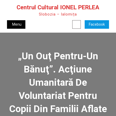
Skip
Centrul Cultural IONEL PERLEA
to
Slobozia – Ialomița
content
Menu
Facebook
Search
„Un Ouţ Pentru-Un
Bănuţ”. Acţiune
Umanitară De
Voluntariat Pentru
Copii Din Familii Aflate