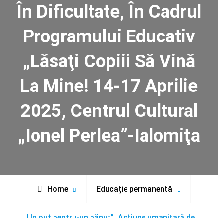
În Dificultate, În Cadrul
Programului Educativ
„Lăsaţi Copiii Să Vină
La Mine! 14-17 Aprilie
2025, Centrul Cultural
„Ionel Perlea”-Ialomiţa
Home
Educație permanentă
„Un ouţ pentru-un bănuţ”. Acţiune umanitară de