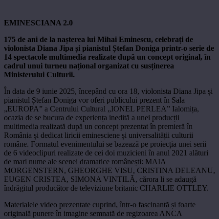
EMINESCIANA 2.0
175 de ani de la nașterea lui Mihai Eminescu, celebrați de
violonista Diana Jipa și pianistul Ștefan Doniga printr-o serie de
14 spectacole multimedia realizate după un concept original, în
cadrul unui turneu național organizat cu susținerea
Ministerului Culturii.
În data de 9 iunie 2025, începând cu ora 18, violonista Diana Jipa și
pianistul Ștefan Doniga vor oferi publicului prezent în Sala
„EUROPA” a Centrului Cultural „IONEL PERLEA” Ialomița,
ocazia de se bucura de experiența inedită a unei producții
multimedia realizată după un concept prezentat în premieră în
România și dedicat liricii eminesciene și universalității culturii
române. Formatul evenimentului se bazează pe proiecția unei serii
de 6 videoclipuri realizate de cei doi muzicieni în anul 2021 alături
de mari nume ale scenei dramatice românești: MAIA
MORGENSTERN, GHEORGHE VISU, CRISTINA DELEANU,
EUGEN CRISTEA, SIMONA VINTILĂ, cărora li se adaugă
îndrăgitul producător de televiziune britanic CHARLIE OTTLEY.
Materialele video prezentate cuprind, într-o fascinantă și foarte
originală punere în imagine semnată de regizoarea ANCA