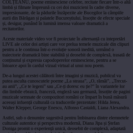
COLȚEANU, poeme eminesciene celebre, recitate fiecare într-o altă
limbă și filmate împreună cu cei doi muzicieni în cadre diverse,
impresionante, de la pădurile înzăpezite ale Bucegilor la câmpiile
aurii din Bărăgan și palatele Bucureștiului, însoțite de efecte speciale
și, desigur, punând în lumină imensa valoare dramatică a
recitatorilor.
Aceste materiale video vor fi proiectate în alternanță cu intepretări
LIVE ale celor doi artiști care vor prelua temele muzicale din clipuri
pentru a le continua într-o evoluție sonoră inedită, urmând o
traiectorie dramatică bine stabilită și deosebit de complexă, trasată de
conținutul și expresia capodoperelor eminesciene, pentru a se
întoarce apoi în cardul vizual virtual al unui nou poem.
De-a lungul acestei călătorii între imagini și muzică, pubilcul va
putea asculta cunoscutele poeme „La steaua”, „O, rămâi”, „Trecut-
au anii”, „Ce te legeni” sau „Ce-ți doresc eu ție?” în variantele lor
din limbile ebraică, franceză, engleză sau germană, însoțite de pagini
muzicale semnate de compozitori români ce împart în bună măsură
aceeași infuență culturală ca traducerile prezentate: Hilda Jerea,
Walter Klepper, George Enescu, Alfonso Castaldi, Liana Alexandra.
Astfel, sub o denumire sugestivă pentru îmbinarea dintre elemnetele
culturale autentice și perspectiva modernă, Diana Jipa și Ștefan
Doniga promit o experiență unică, deosebit de complexă, adaptată