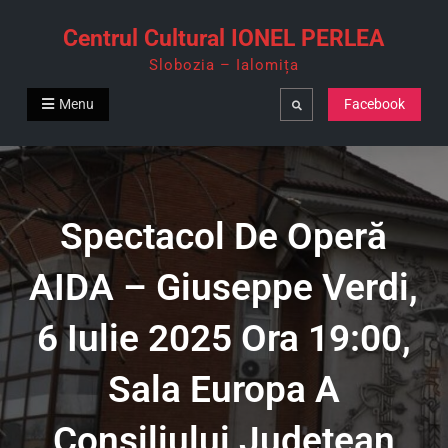
Skip
Centrul Cultural IONEL PERLEA
to
Slobozia – Ialomița
content
Menu
Facebook
Search
Spectacol De Operă
AIDA – Giuseppe Verdi,
6 Iulie 2025 Ora 19:00,
Sala Europa A
Consiliului Județean