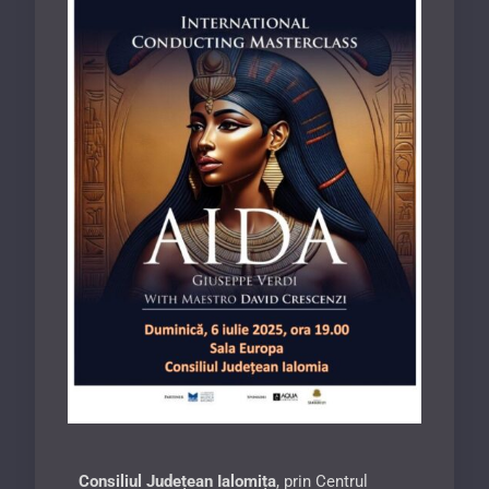
Consiliul Jude
țean Ialomița
, prin Centrul