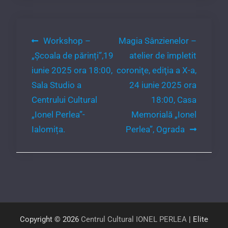
Navigare
Workshop –
Magia Sânzienelor –
„Școala de părinți”,19
atelier de împletit
în
iunie 2025 ora 18:00,
coroniţe, ediţia a X-a,
articole
Sala Studio a
24 iunie 2025 ora
Centrului Cultural
18:00, Casa
„Ionel Perlea”-
Memorială „Ionel
Ialomița.
Perlea”, Ograda
Copyright © 2026
Centrul Cultural IONEL PERLEA
| Elite