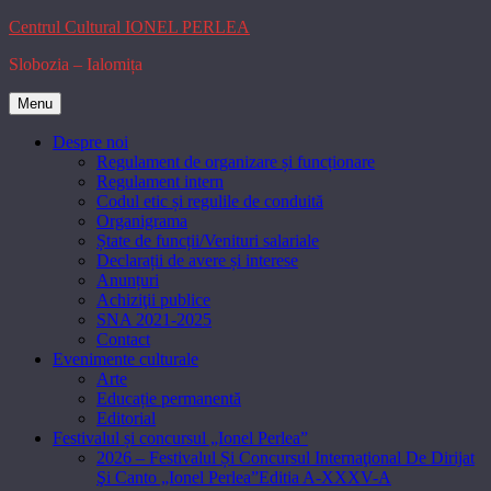
Skip
Centrul Cultural IONEL PERLEA
to
Slobozia – Ialomița
content
Menu
Despre noi
Regulament de organizare și funcționare
Regulament intern
Codul etic și regulile de conduită
Organigrama
Ștate de funcții/Venituri salariale
Declarații de avere și interese
Anunțuri
Achiziţii publice
SNA 2021-2025
Contact
Evenimente culturale
Arte
Educație permanentă
Editorial
Festivalul și concursul „Ionel Perlea”
2026 – Festivalul Și Concursul Internaţional De Dirijat
Şi Canto „Ionel Perlea”Editia A-XXXV-A