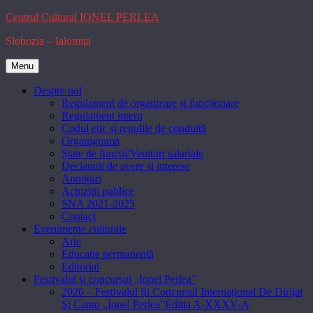
Skip
Centrul Cultural IONEL PERLEA
to
Slobozia – Ialomița
content
Menu
Despre noi
Regulament de organizare și funcționare
Regulament intern
Codul etic și regulile de conduită
Organigrama
Ștate de funcții/Venituri salariale
Declarații de avere și interese
Anunțuri
Achiziţii publice
SNA 2021-2025
Contact
Evenimente culturale
Arte
Educație permanentă
Editorial
Festivalul și concursul „Ionel Perlea”
2026 – Festivalul Și Concursul Internaţional De Dirijat
Şi Canto „Ionel Perlea”Editia A-XXXV-A