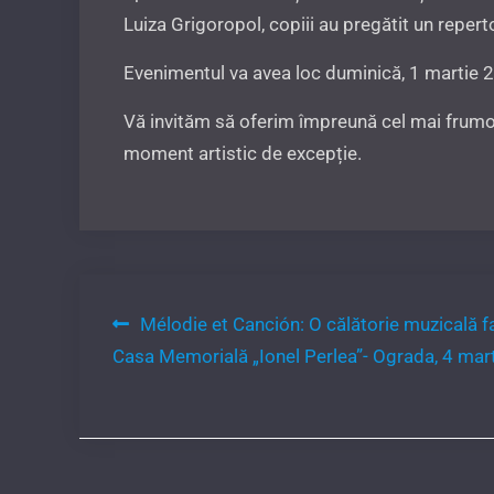
Luiza Grigoropol, copiii au pregătit un repert
Evenimentul va avea loc duminică, 1 martie 20
Vă invităm să oferim împreună cel mai frumos
moment artistic de excepție.
Navigare
Mélodie et Canción: O călătorie muzicală f
Casa Memorială „Ionel Perlea”- Ograda, 4 mar
în
articole