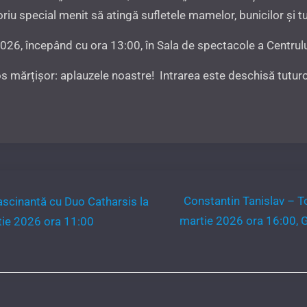
oriu special menit să atingă sufletele mamelor, bunicilor și 
26, începând cu ora 13:00, în Sala de spectacole a Centrului
 mărțișor: aplauzele noastre! Intrarea este deschisă tutur
Constantin Tanislav – To
ascinantă cu Duo Catharsis la
martie 2026 ora 16:00, Ga
tie 2026 ora 11:00