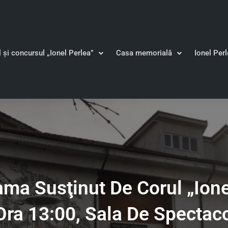
l și concursul „Ionel Perlea”
Casa memorială
Ionel Per
a Susţinut De Corul „Ionel
 Ora 13:00, Sala De Spectaco