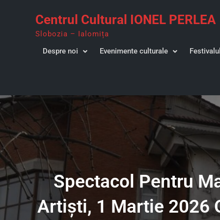
Skip
Centrul Cultural IONEL PERLEA
to
content
Slobozia – Ialomița
Despre noi
Evenimente culturale
Festivalu
Spectacol Pentru Mam
Artişti, 1 Martie 2026