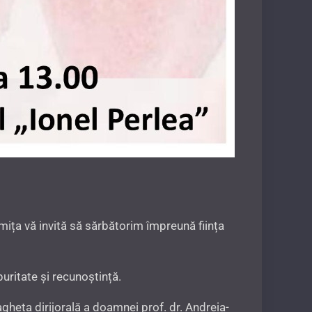
omița vă invită să sărbătorim împreună ființa
uritate și recunoștință.
bagheta dirijorală a doamnei prof. dr. Andreia-