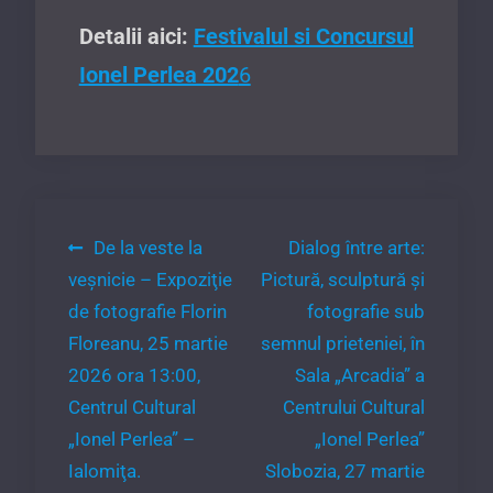
Detalii aici:
Festivalul si Concursul
Ionel Perlea 202
6
Navigare
De la veste la
Dialog între arte:
veşnicie – Expoziţie
Pictură, sculptură și
în
de fotografie Florin
fotografie sub
articole
Floreanu, 25 martie
semnul prieteniei, în
2026 ora 13:00,
Sala „Arcadia” a
Centrul Cultural
Centrului Cultural
„Ionel Perlea” –
„Ionel Perlea”
Ialomiţa.
Slobozia, 27 martie