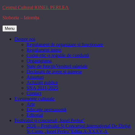
Skip
Centrul Cultural IONEL PERLEA
to
Slobozia – Ialomița
content
Menu
Despre noi
Regulament de organizare și funcționare
Regulament intern
Codul etic și regulile de conduită
Organigrama
Ștate de funcții/Venituri salariale
Declarații de avere și interese
Anunțuri
Achiziţii publice
SNA 2021-2025
Contact
Evenimente culturale
Arte
Educație permanentă
Editorial
Festivalul și concursul „Ionel Perlea”
2026 – Festivalul Și Concursul Internaţional De Dirijat
Şi Canto „Ionel Perlea”Editia A-XXXV-A