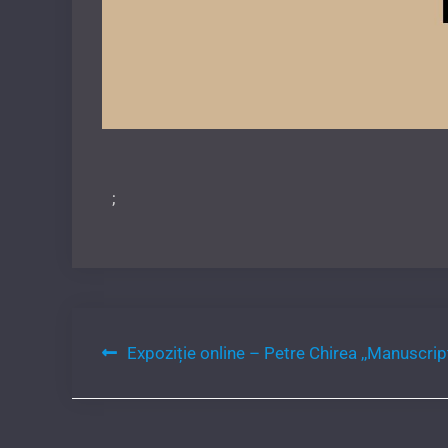
;
Navigare
Expoziție online – Petre Chirea ,,Manuscri
în
articole