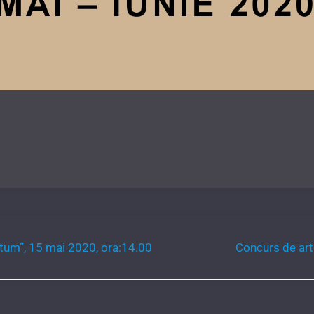
ptum”, 15 mai 2020, ora:14.00
Concurs de art