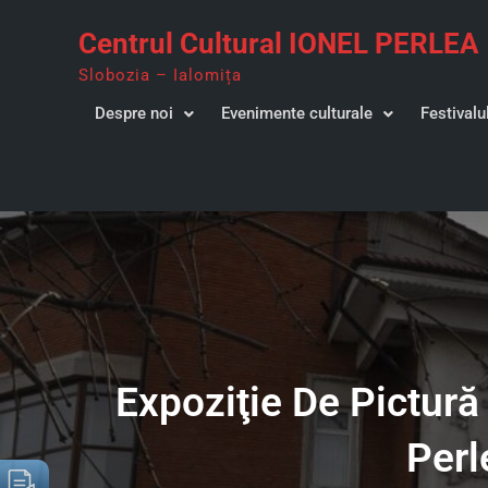
Skip
Centrul Cultural IONEL PERLEA
to
content
Slobozia – Ialomița
Despre noi
Evenimente culturale
Festivalu
Expoziţie De Pictură 
Perl