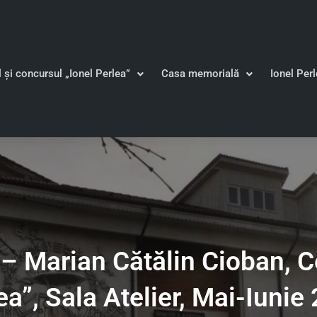
l și concursul „Ionel Perlea”
Casa memorială
Ionel Per
– Marian Cătălin Cioban, Ce
ea”, Sala Atelier, Mai-Iunie