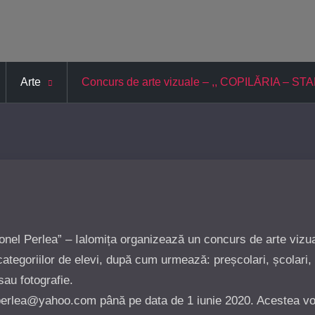
Arte
Concurs de arte vizuale – ,, COPILĂRIA – ST
,Ionel Perlea” – Ialomița organizează un concurs de arte vizual
categoriilor de elevi, după cum urmează: preșcolari, școlari, 
sau fotografie.
lperlea@yahoo.com până pe data de 1 iunie 2020. Acestea vor f