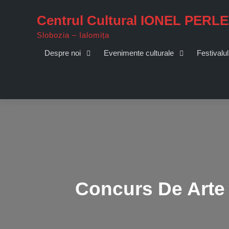
Skip
Centrul Cultural IONEL PERL
to
content
Slobozia – Ialomița
Despre noi
Evenimente culturale
Festivalul
Concurs De Arte 