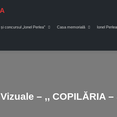
EA
 și concursul „Ionel Perlea”
Casa memorială
Ionel Perlea
Vizuale – ,, COPILĂRIA 