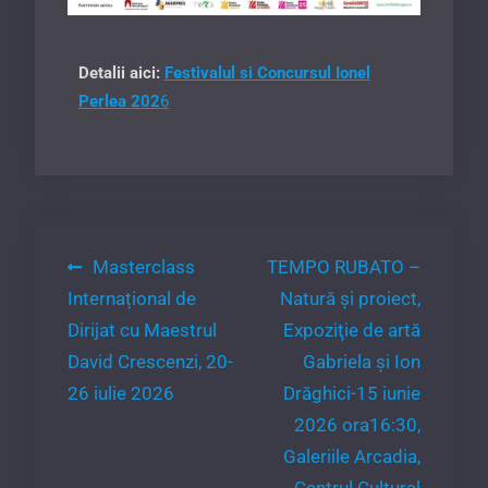
Detalii aici:
Festivalul si Concursul Ionel
Perlea 202
6
Navigare
Masterclass
TEMPO RUBATO –
Internațional de
Natură și proiect,
în
Dirijat cu Maestrul
Expoziţie de artă
articole
David Crescenzi, 20-
Gabriela şi Ion
26 iulie 2026
Drăghici-15 iunie
2026 ora16:30,
Galeriile Arcadia,
Centrul Cultural