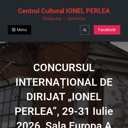
Skip
Centrul Cultural IONEL PERLEA
to
Slobozia – Ialomița
content
Menu
Facebook
Search
CONCURSUL
INTERNAȚIONAL DE
DIRIJAT „IONEL
PERLEA”, 29-31 Iulie
2026, Sala Europa A