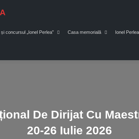
EA
 și concursul „Ionel Perlea”
Casa memorială
Ionel Perlea
țional De Dirijat Cu Maest
20-26 Iulie 2026