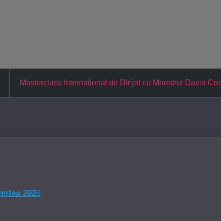
Masterclass Internațional de Dirijat cu Maestrul David Cre
Perlea 202
6