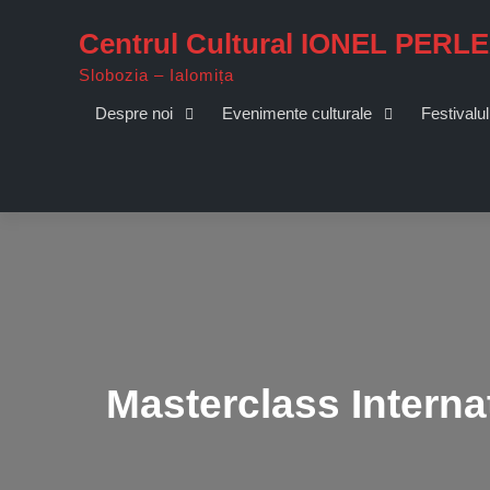
Skip
Centrul Cultural IONEL PERL
to
content
Slobozia – Ialomița
Despre noi
Evenimente culturale
Festivalul
Masterclass Interna