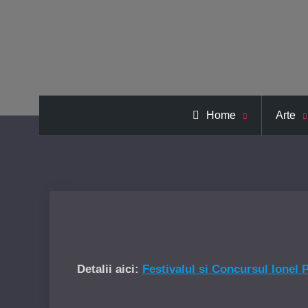
Home
Arte
Detalii aici:
Festivalul si Concursul Ionel 